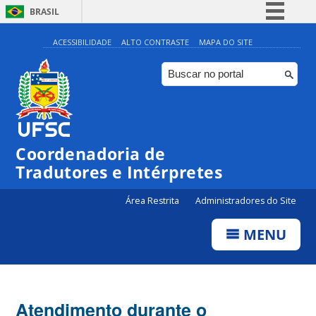
BRASIL
Simplifique!
ACESSIBILIDADE
ALTO CONTRASTE
MAPA DO SITE
Comunica BR
Participe
Acesso à informação
Legislação
Coordenadoria de
Canais
Tradutores e Intérpretes
Área Restrita
Administradores do Site
MENU
Atendimento durante o