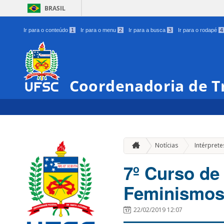
BRASIL
Ir para o conteúdo
1
Ir para o menu
2
Ir para a busca
3
Ir para o rodapé
4
Coordenadoria de Tr
Notícias
Intérprete
7º Curso de
Feminismo
22/02/2019 12:07