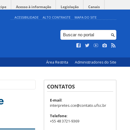
cipe
Acesso à informação
Legislação
Canais
ACESSIBILIDADE
ALTO CONTRASTE
MAPA DO SITE
Área Restrita
Administradores do Site
CONTATOS
e
E-mail
:
interpretes.cce@contato.ufsc.br
Telefone
:
+55 48 3721-9369