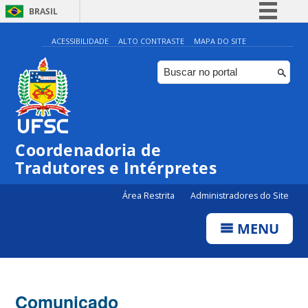
BRASIL
Simplifique!
ACESSIBILIDADE
ALTO CONTRASTE
MAPA DO SITE
Comunica BR
Participe
Acesso à informação
Legislação
Coordenadoria de
Canais
Tradutores e Intérpretes
Área Restrita
Administradores do Site
MENU
Comunicado