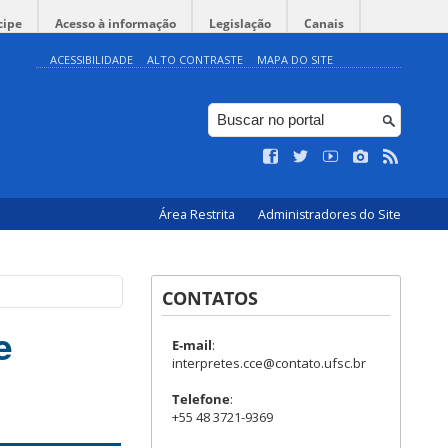
cipe
Acesso à informação
Legislação
Canais
ACESSIBILIDADE
ALTO CONTRASTE
MAPA DO SITE
Área Restrita
Administradores do Site
CONTATOS
e
E-mail
:
interpretes.cce@contato.ufsc.br
Telefone
:
+55 48 3721-9369