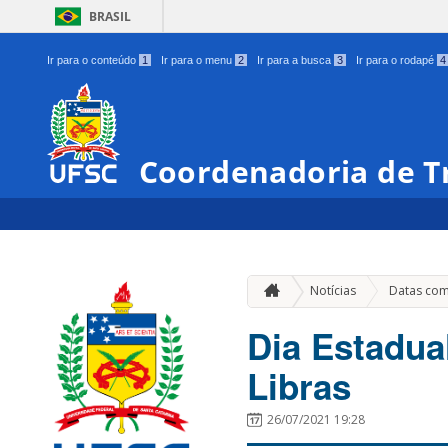
BRASIL
Ir para o conteúdo
1
Ir para o menu
2
Ir para a busca
3
Ir para o rodapé
4
Coordenadoria de Tr
Notícias
Datas com
Dia Estadual
Libras
26/07/2021 19:28